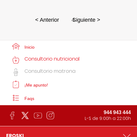
4
< Anterior
Siguiente >
Inicio
Consultorio nutricional
Consultorio matrona
¡Me apunto!
Faqs
944 943 444
L-S de 9:00h a 22:00h
EROSKI