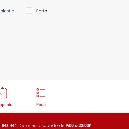
olestia
Parto
apunto!
Faqs
9:00 a 22:00h
. De lunes a sábado de
 943 444