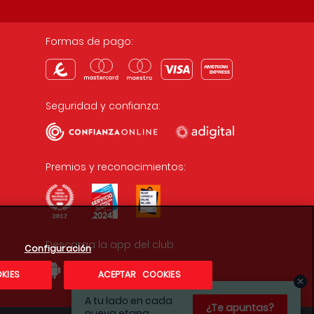
Formas de pago:
Seguridad y confianza:
Premios y reconocimientos:
Descarga la app del club
Configuración
KIES
ACEPTAR COOKIES
A tu lado en cada
¿Te apuntas?
nueva etapa