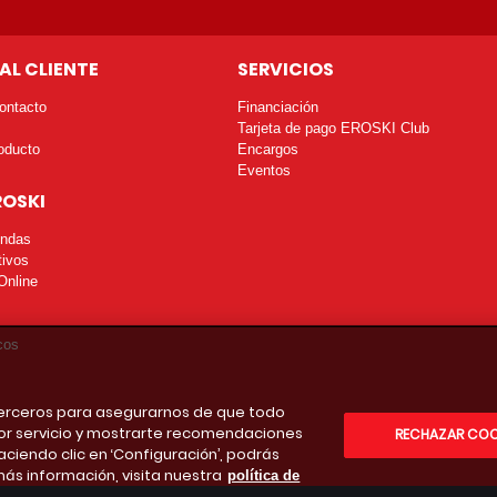
AL CLIENTE
SERVICIOS
ontacto
Financiación
Tarjeta de pago EROSKI Club
oducto
Encargos
Eventos
ROSKI
endas
tivos
Online
cos
 terceros para asegurarnos de que todo
or servicio y mostrarte recomendaciones
RECHAZAR COO
aciendo clic en ‘Configuración’, podrás
más información, visita nuestra
política de