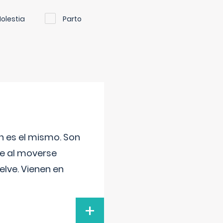
olestia
Parto
n es el mismo. Son
ue al moverse
elve. Vienen en
+