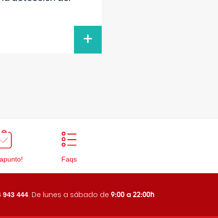
+
apunto!
Faqs
9:00 a 22:00h
. De lunes a sábado de
 943 444