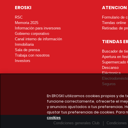
EROSKI
ATENCION 
RSC
Formulario de c
Memoria 2025
Tiendas online
Información para inversores
Retiradas de pr
Gobierno corporativo
Canal interno de información
TIENDAS E
Inmobiliaria
Sala de prensa
Buscador de ti
Trabaja con nosotros
Apertura en fes
Investors
Supermercado 
Descanso
Eléctronica
Electrodomésti
Seguros
En EROSKI utilizamos cookies propias y de
funcione correctamente, ofrecerte el mej
y anuncios ajustados a tus preferencias. H
ajustar tus preferencias de cookies. Para 
cookies
Condiciones generales Club
Condiciones 