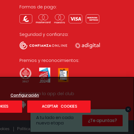
Formas de pago:
Seguridad y confianza:
Premios y reconocimientos:
Descarga la app del club
Configuración
KIES
ACEPTAR COOKIES
A tu lado en cada
¿Te apuntas?
nueva etapa
ookies
Política de Protección de Datos