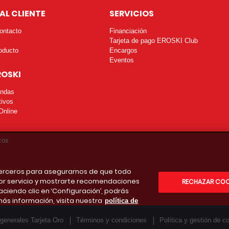
AL CLIENTE
SERVICIOS
ontacto
Financiación
Tarjeta de pago EROSKI Club
oducto
Encargos
Eventos
ROSKI
endas
tivos
Online
cos
 terceros para asegurarnos de que todo
or servicio y mostrarte recomendaciones
RECHAZAR COO
aciendo clic en ‘Configuración’, podrás
más información, visita nuestra
política de
generales Tarjeta Oro
Términos y condiciones
Política y gestión de c