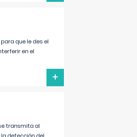
para que le des el
terferir en el
+
se transmita al
 la detección del