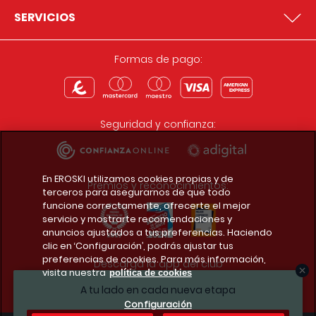
SERVICIOS
Formas de pago:
Seguridad y confianza:
En EROSKI utilizamos cookies propias y de
Premios y reconocimientos:
terceros para asegurarnos de que todo
funcione correctamente, ofrecerte el mejor
servicio y mostrarte recomendaciones y
anuncios ajustados a tus preferencias. Haciendo
clic en ‘Configuración’, podrás ajustar tus
preferencias de cookies. Para más información,
Descarga la app del club
visita nuestra
política de cookies
A tu lado en cada nueva etapa
Configuración