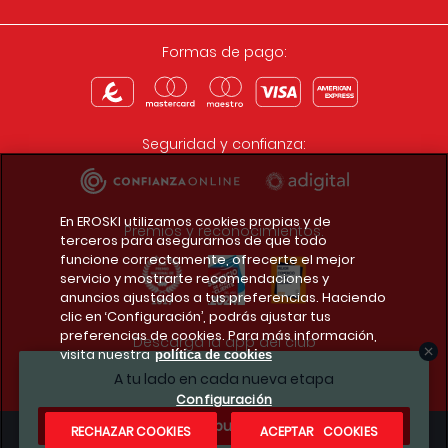
Formas de pago:
Seguridad y confianza:
En EROSKI utilizamos cookies propias y de
Premios y reconocimientos:
terceros para asegurarnos de que todo
funcione correctamente, ofrecerte el mejor
servicio y mostrarte recomendaciones y
anuncios ajustados a tus preferencias. Haciendo
clic en ‘Configuración’, podrás ajustar tus
preferencias de cookies. Para más información,
Descarga la app del club
visita nuestra
política de cookies
A tu lado en cada nueva etapa
Configuración
¿Te apuntas?
RECHAZAR COOKIES
ACEPTAR COOKIES
Condiciones legales