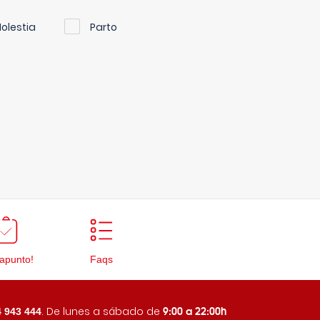
olestia
Parto
apunto!
Faqs
9:00 a 22:00h
. De lunes a sábado de
 943 444