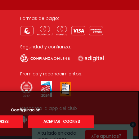
Formas de pago:
Seguridad y confianza:
Premios y reconocimientos:
Descarga la app del club
Configuración
KIES
ACEPTAR COOKIES
A tu lado en cada
¿Te apuntas?
nueva etapa