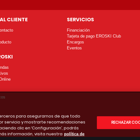
AL CLIENTE
SERVICIOS
ontacto
Financiación
Tarjeta de pago EROSKI Club
oducto
Encargos
Eventos
ROSKI
endas
tivos
Online
cos
 terceros para asegurarnos de que todo
or servicio y mostrarte recomendaciones
RECHAZAR COO
aciendo clic en ‘Configuración’, podrás
más información, visita nuestra
política de