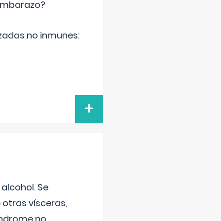
 embarazo?
zadas no inmunes:
+
alcohol. Se
 otras vísceras,
síndrome no