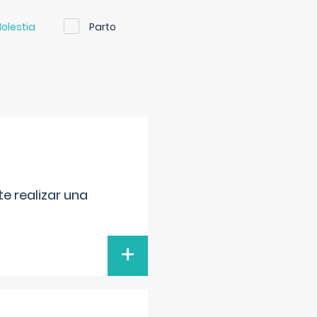
olestia
Parto
e realizar una
+