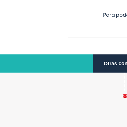
Para pode
Otras con