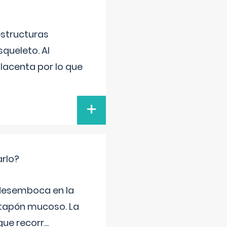
estructuras
squeleto. Al
placenta por lo que
+
arlo?
e desemboca en la
 tapón mucoso. La
que recorr
...