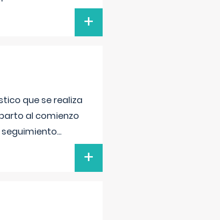
+
tico que se realiza
 parto al comienzo
l seguimiento
...
+