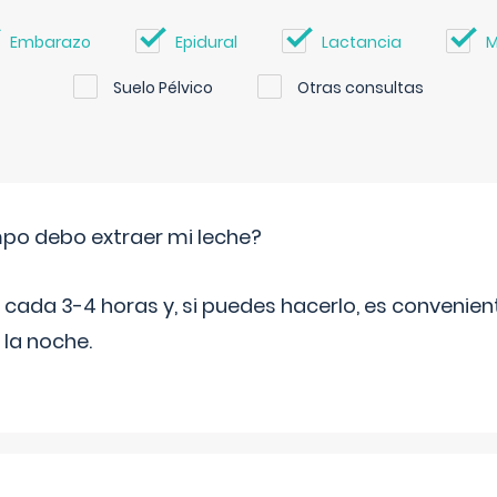
Embarazo
Epidural
Lactancia
M
Suelo Pélvico
Otras consultas
po debo extraer mi leche?
da 3-4 horas y, si puedes hacerlo, es convenient
 la noche.