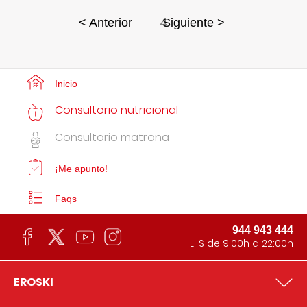
4
< Anterior
Siguiente >
Inicio
Consultorio nutricional
Consultorio matrona
¡Me apunto!
Faqs
944 943 444
L-S de 9:00h a 22:00h
EROSKI