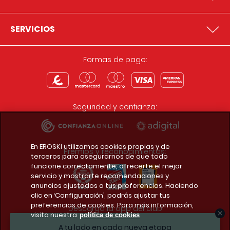
SERVICIOS
Formas de pago:
Seguridad y confianza:
En EROSKI utilizamos cookies propias y de
Premios y reconocimientos:
terceros para asegurarnos de que todo
funcione correctamente, ofrecerte el mejor
servicio y mostrarte recomendaciones y
anuncios ajustados a tus preferencias. Haciendo
clic en ‘Configuración’, podrás ajustar tus
preferencias de cookies. Para más información,
Descarga la app del club
visita nuestra
política de cookies
A tu lado en cada nueva etapa