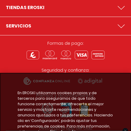
TIENDAS EROSKI
SERVICIOS
Formas de pago:
Seguridad y confianza:
En EROSKI utilizamos cookies propias y de
Premios y reconocimientos:
terceros para asegurarnos de que todo
funcione correctamente, ofrecerte el mejor
servicio y mostrarte recomendaciones y
anuncios ajustados a tus preferencias. Haciendo
clic en ‘Configuración’, podrás ajustar tus
preferencias de cookies. Para más información,
Descarga la app del club