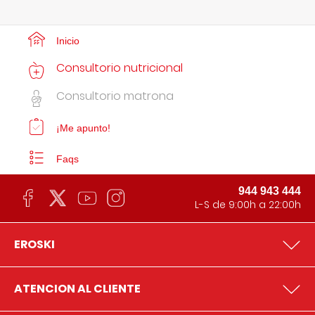
Inicio
Consultorio nutricional
Consultorio matrona
¡Me apunto!
Faqs
944 943 444
L-S de 9:00h a 22:00h
EROSKI
ATENCION AL CLIENTE