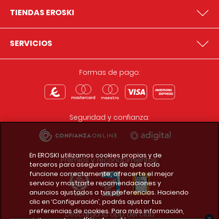
TIENDAS EROSKI
SERVICIOS
Formas de pago:
Seguridad y confianza:
En EROSKI utilizamos cookies propias y de
Premios y reconocimientos:
terceros para asegurarnos de que todo
funcione correctamente, ofrecerte el mejor
servicio y mostrarte recomendaciones y
anuncios ajustados a tus preferencias. Haciendo
clic en ‘Configuración’, podrás ajustar tus
preferencias de cookies. Para más información,
Descarga la app del club