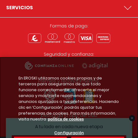
SERVICIOS
Formas de pago:
Seguridad y confianza:
En EROSKI utilizamos cookies propias y de
Premios y reconocimientos:
terceros para asegurarnos de que todo
funcione correctamente, ofrecerte el mejor
servicio y mostrarte recomendaciones y
anuncios ajustados a tus preferencias. Haciendo
clic en ‘Configuración’, podrás ajustar tus
preferencias de cookies. Para más información,
Descarga la app del club
visita nuestra
política de cookies
A tu lado en cada nueva etapa
Configuración