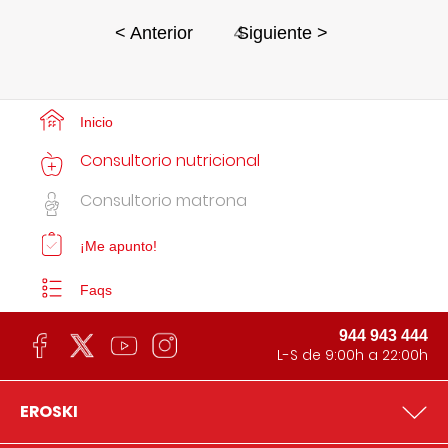
4
< Anterior
Siguiente >
Inicio
Consultorio nutricional
Consultorio matrona
¡Me apunto!
Faqs
944 943 444
L-S de 9:00h a 22:00h
EROSKI