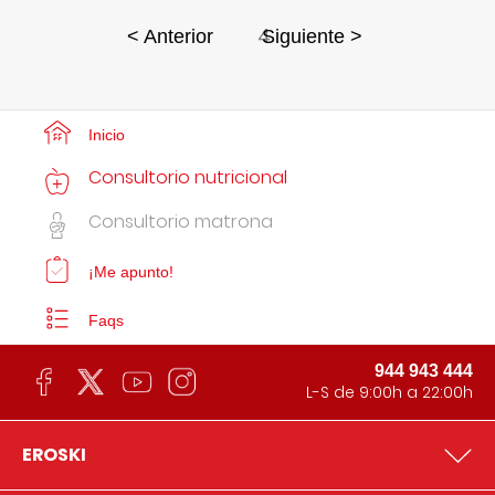
4
< Anterior
Siguiente >
Inicio
Consultorio nutricional
Consultorio matrona
¡Me apunto!
Faqs
944 943 444
L-S de 9:00h a 22:00h
EROSKI