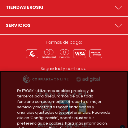
TIENDAS EROSKI
SERVICIOS
Formas de pago:
Seguridad y confianza:
En EROSKI utilizamos cookies propias y de
Premios y reconocimientos:
terceros para asegurarnos de que todo
funcione correctamente, ofrecerte el mejor
servicio y mostrarte recomendaciones y
anuncios ajustados a tus preferencias. Haciendo
clic en ‘Configuración’, podrás ajustar tus
preferencias de cookies. Para más información,
Descarga la app del club