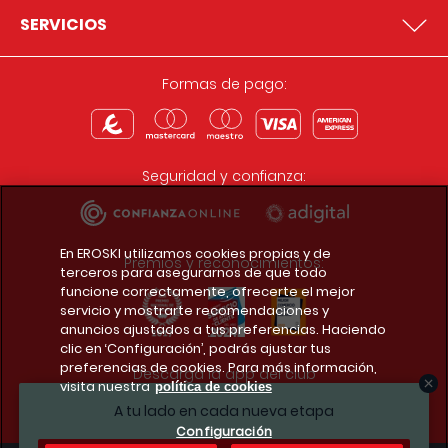
SERVICIOS
Formas de pago:
Seguridad y confianza:
En EROSKI utilizamos cookies propias y de
Premios y reconocimientos:
terceros para asegurarnos de que todo
funcione correctamente, ofrecerte el mejor
servicio y mostrarte recomendaciones y
anuncios ajustados a tus preferencias. Haciendo
clic en ‘Configuración’, podrás ajustar tus
preferencias de cookies. Para más información,
Descarga la app del club
visita nuestra
política de cookies
A tu lado en cada nueva etapa
Configuración