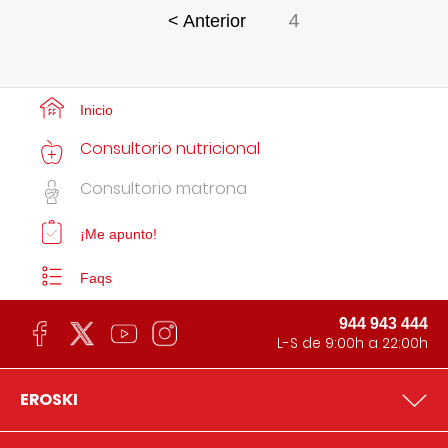
4
< Anterior
Inicio
Consultorio nutricional
Consultorio matrona
¡Me apunto!
Faqs
944 943 444
L-S de 9:00h a 22:00h
EROSKI