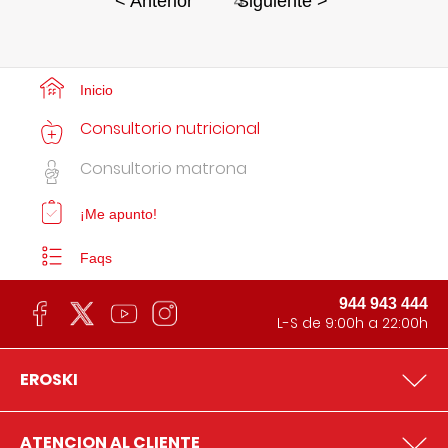
4
< Anterior
Siguiente >
Inicio
Consultorio nutricional
Consultorio matrona
¡Me apunto!
Faqs
944 943 444
L-S de 9:00h a 22:00h
EROSKI
ATENCION AL CLIENTE