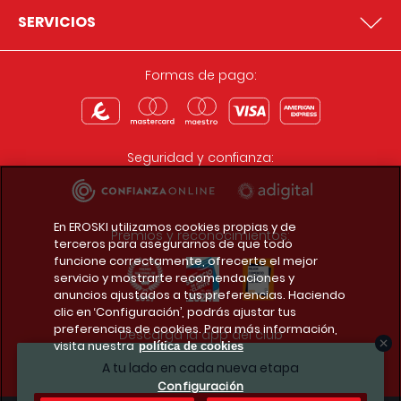
SERVICIOS
Formas de pago:
Seguridad y confianza:
En EROSKI utilizamos cookies propias y de
Premios y reconocimientos:
terceros para asegurarnos de que todo
funcione correctamente, ofrecerte el mejor
servicio y mostrarte recomendaciones y
anuncios ajustados a tus preferencias. Haciendo
clic en ‘Configuración’, podrás ajustar tus
preferencias de cookies. Para más información,
Descarga la app del club
visita nuestra
política de cookies
A tu lado en cada nueva etapa
Configuración