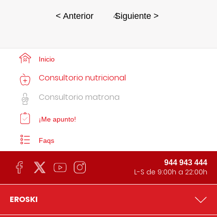
4
< Anterior
Siguiente >
Inicio
Consultorio nutricional
Consultorio matrona
¡Me apunto!
Faqs
944 943 444
L-S de 9:00h a 22:00h
EROSKI