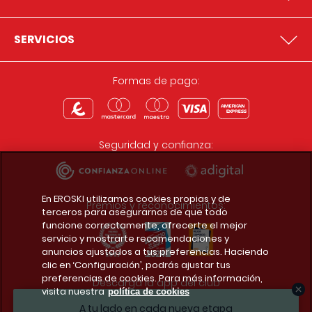
SERVICIOS
Formas de pago:
Seguridad y confianza:
En EROSKI utilizamos cookies propias y de
Premios y reconocimientos:
terceros para asegurarnos de que todo
funcione correctamente, ofrecerte el mejor
servicio y mostrarte recomendaciones y
anuncios ajustados a tus preferencias. Haciendo
clic en ‘Configuración’, podrás ajustar tus
preferencias de cookies. Para más información,
Descarga la app del club
visita nuestra
política de cookies
A tu lado en cada nueva etapa