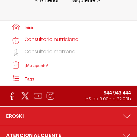
4
< Anterior
Siguiente >
Inicio
Consultorio nutricional
Consultorio matrona
¡Me apunto!
Faqs
944 943 444
L-S de 9:00h a 22:00h
EROSKI
ATENCION AL CLIENTE