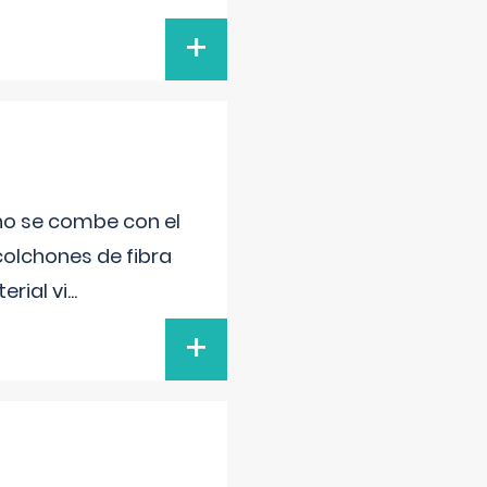
+
 no se combe con el
colchones de fibra
rial vi
...
+