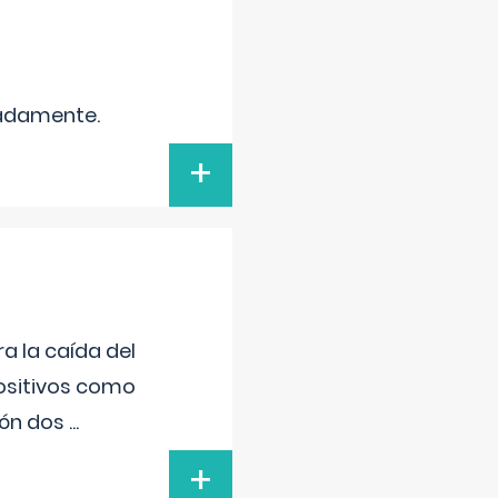
madamente.
+
a la caída del
positivos como
sión dos
...
+