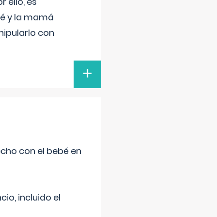
 ello, es
bé y la mamá
nipularlo con
+
echo con el bebé en
o, incluido el