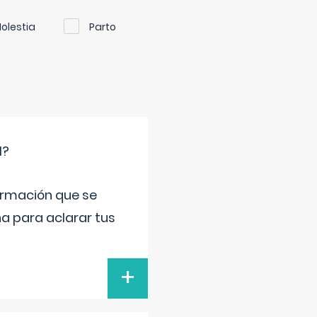
olestia
Parto
l?
ormación que se
a para aclarar tus
+