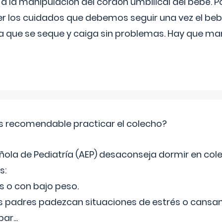
 a la manipulación del cordón umbilical del bebé. Por
r los cuidados que debemos seguir una vez el be
ra que se seque y caiga sin problemas. Hay que ma
s recomendable practicar el colecho?
ñola de Pediatría (AEP) desaconseja dormir en col
s:
 o con bajo peso.
s padres padezcan situaciones de estrés o cansanci
par
...