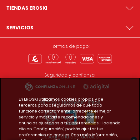
TIENDAS EROSKI
SERVICIOS
Formas de pago:
Seguridad y confianza:
En EROSKI utilizamos cookies propias y de
Premios y reconocimientos:
terceros para asegurarnos de que todo
funcione correctamente, ofrecerte el mejor
servicio y mostrarte recomendaciones y
anuncios ajustados a tus preferencias. Haciendo
clic en ‘Configuración’, podrás ajustar tus
preferencias de cookies. Para más información,
Descarga la app del club