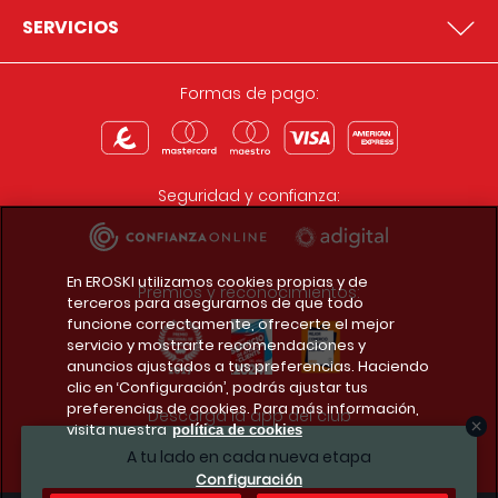
SERVICIOS
Formas de pago:
Seguridad y confianza:
En EROSKI utilizamos cookies propias y de
Premios y reconocimientos:
terceros para asegurarnos de que todo
funcione correctamente, ofrecerte el mejor
servicio y mostrarte recomendaciones y
anuncios ajustados a tus preferencias. Haciendo
clic en ‘Configuración’, podrás ajustar tus
preferencias de cookies. Para más información,
Descarga la app del club
visita nuestra
política de cookies
A tu lado en cada nueva etapa
Configuración