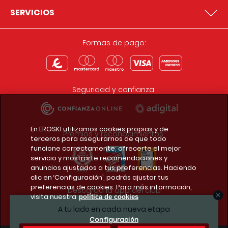
SERVICIOS
Formas de pago:
Seguridad y confianza:
En EROSKI utilizamos cookies propias y de
Premios y reconocimientos:
terceros para asegurarnos de que todo
funcione correctamente, ofrecerte el mejor
servicio y mostrarte recomendaciones y
anuncios ajustados a tus preferencias. Haciendo
clic en ‘Configuración’, podrás ajustar tus
preferencias de cookies. Para más información,
Descarga la app del club
visita nuestra
política de cookies
A tu lado en cada nueva etapa
Configuración