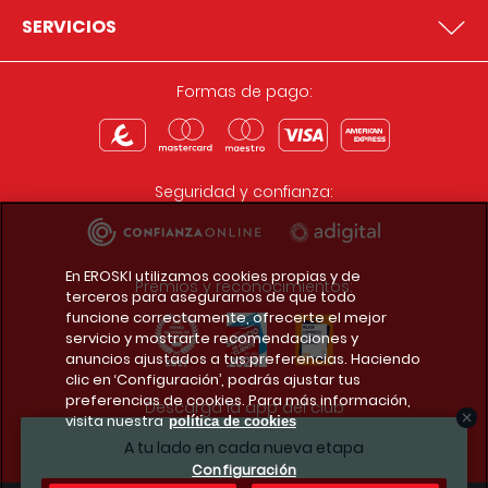
SERVICIOS
Formas de pago:
Seguridad y confianza:
En EROSKI utilizamos cookies propias y de
Premios y reconocimientos:
terceros para asegurarnos de que todo
funcione correctamente, ofrecerte el mejor
servicio y mostrarte recomendaciones y
anuncios ajustados a tus preferencias. Haciendo
clic en ‘Configuración’, podrás ajustar tus
preferencias de cookies. Para más información,
Descarga la app del club
visita nuestra
política de cookies
A tu lado en cada nueva etapa
Configuración