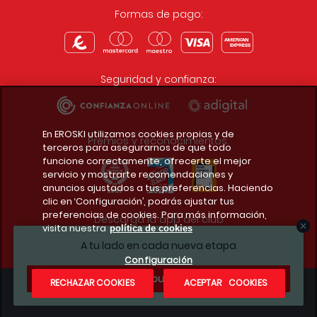
Formas de pago:
Seguridad y confianza:
En EROSKI utilizamos cookies propias y de
Premios y reconocimientos:
terceros para asegurarnos de que todo
funcione correctamente, ofrecerte el mejor
servicio y mostrarte recomendaciones y
anuncios ajustados a tus preferencias. Haciendo
clic en ‘Configuración’, podrás ajustar tus
preferencias de cookies. Para más información,
Descarga la app del club
visita nuestra
política de cookies
A tu lado en cada nueva etapa
Configuración
¿Te apuntas?
RECHAZAR COOKIES
ACEPTAR COOKIES
Condiciones legales