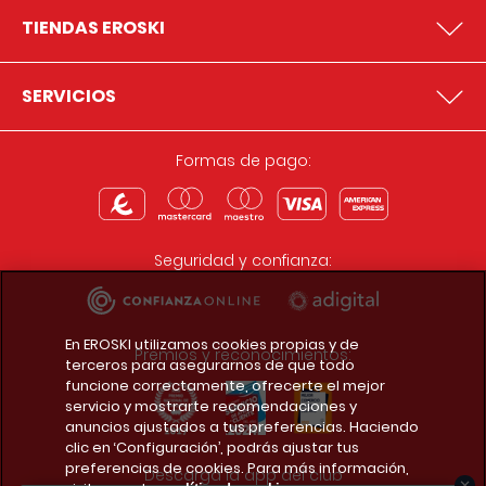
TIENDAS EROSKI
SERVICIOS
Formas de pago:
Seguridad y confianza:
En EROSKI utilizamos cookies propias y de
Premios y reconocimientos:
terceros para asegurarnos de que todo
funcione correctamente, ofrecerte el mejor
servicio y mostrarte recomendaciones y
anuncios ajustados a tus preferencias. Haciendo
clic en ‘Configuración’, podrás ajustar tus
preferencias de cookies. Para más información,
Descarga la app del club