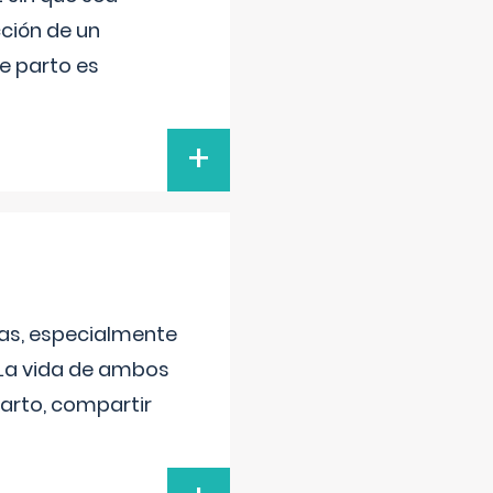
ción de un
de parto es
+
as, especialmente
 La vida de ambos
arto, compartir