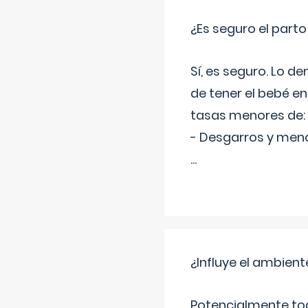
¿Es seguro el part
Sí, es seguro. Lo d
de tener el bebé e
tasas menores de:
- Desgarros y meno
...
¿Influye el ambiente
Potencialmente tod