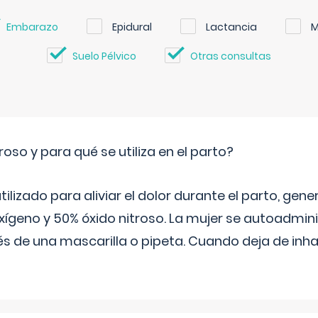
Embarazo
Epidural
Lactancia
M
Suelo Pélvico
Otras consultas
roso y para qué se utiliza en el parto?
 utilizado para aliviar el dolor durante el parto, ge
ígeno y 50% óxido nitroso. La mujer se autoadminis
s de una mascarilla o pipeta. Cuando deja de inhala