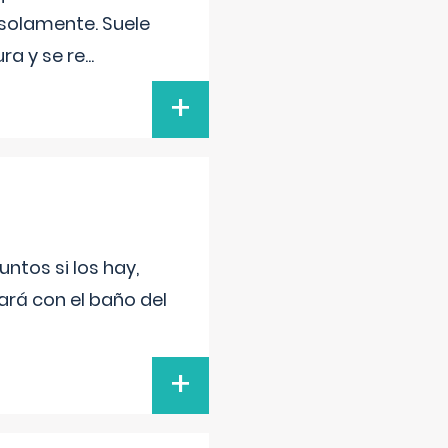
 solamente. Suele
ra y se re
...
+
untos si los hay,
ará con el baño del
+