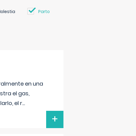
olestia
Parto
neralmente en una
tra el gas,
rlo, el r
...
+