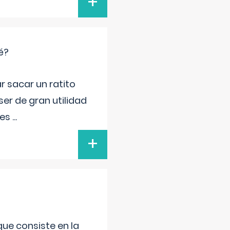
+
é?
r sacar un ratito
er de gran utilidad
res
...
+
que consiste en la