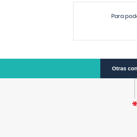
Para pode
Otras con