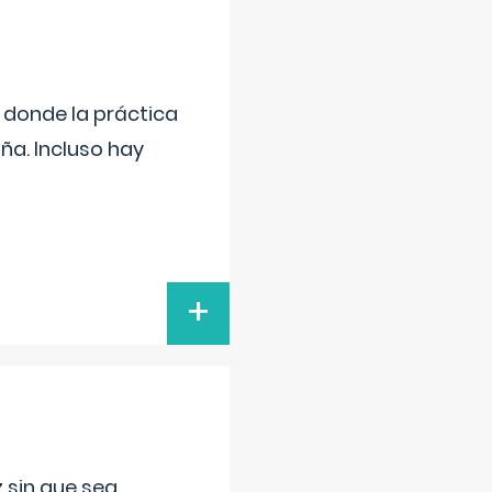
s donde la práctica
ña. Incluso hay
+
 sin que sea