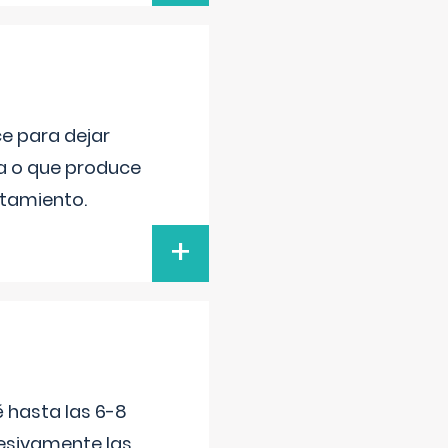
ce para dejar
va o que produce
atamiento.
+
é hasta las 6-8
esivamente las