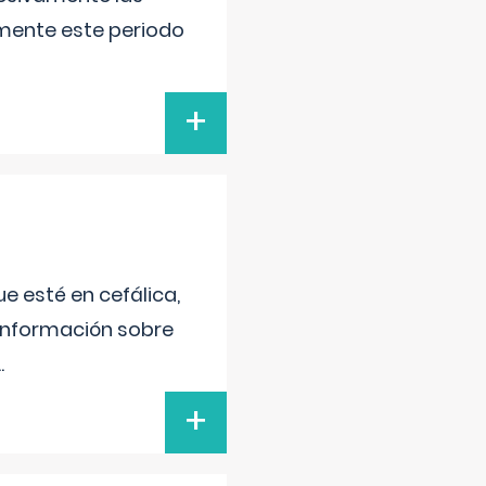
lmente este periodo
+
e esté en cefálica,
 información sobre
..
+