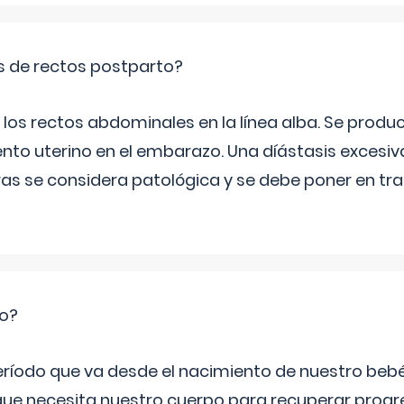
is de rectos postparto?
 los rectos abdominales en la línea alba. Se produ
ento uterino en el embarazo. Una díástasis excesi
ras se considera patológica y se debe poner en tr
io?
período que va desde el nacimiento de nuestro beb
ue necesita nuestro cuerpo para recuperar progr