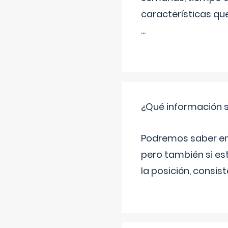
características qu
...
¿Qué información s
Podremos saber en q
pero también si es
la posición, consis