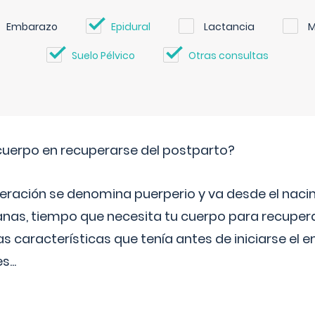
Embarazo
Epidural
Lactancia
M
Suelo Pélvico
Otras consultas
cuerpo en recuperarse del postparto?
peración se denomina puerperio y va desde el naci
nas, tiempo que necesita tu cuerpo para recuper
s características que tenía antes de iniciarse el 
es
...