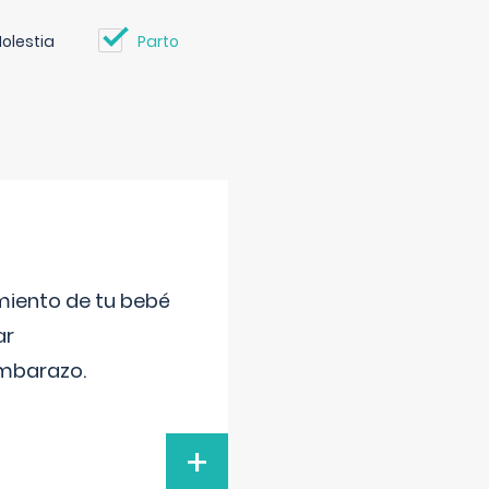
olestia
Parto
miento de tu bebé
ar
embarazo.
+