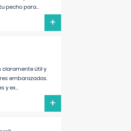
 tu pecho para
...
+
s claramente útil y
jeres embarazadas.
s y ex
...
+