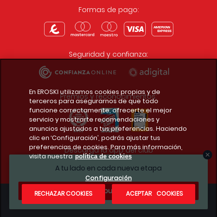
Formas de pago:
Seguridad y confianza:
En EROSKI utilizamos cookies propias y de
Premios y reconocimientos:
terceros para asegurarnos de que todo
funcione correctamente, ofrecerte el mejor
servicio y mostrarte recomendaciones y
anuncios ajustados a tus preferencias. Haciendo
clic en ‘Configuración’, podrás ajustar tus
preferencias de cookies. Para más información,
Descarga la app del club
visita nuestra
política de cookies
A tu lado en cada nueva etapa
Configuración
¿Te apuntas?
RECHAZAR COOKIES
ACEPTAR COOKIES
Condiciones legales