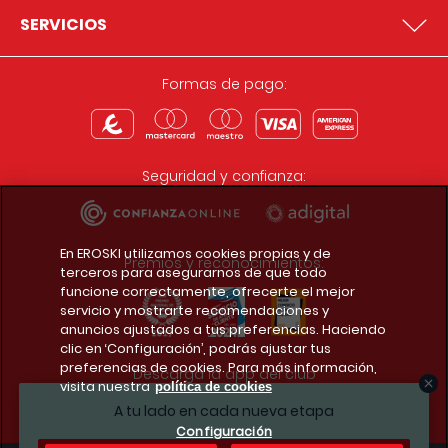
SERVICIOS
Formas de pago:
Seguridad y confianza:
En EROSKI utilizamos cookies propias y de
Premios y reconocimientos:
terceros para asegurarnos de que todo
funcione correctamente, ofrecerte el mejor
servicio y mostrarte recomendaciones y
anuncios ajustados a tus preferencias. Haciendo
clic en ‘Configuración’, podrás ajustar tus
preferencias de cookies. Para más información,
Descarga la app del club
visita nuestra
política de cookies
A tu lado en cada nueva etapa
Configuración