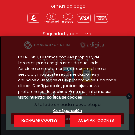
Formas de pago:
Seguridad y confianza:
En EROSKI utilizamos cookies propias y de
Premios y reconocimientos:
terceros para asegurarnos de que todo
funcione correctamente, ofrecerte el mejor
servicio y mostrarte recomendaciones y
anuncios ajustados a tus preferencias. Haciendo
clic en ‘Configuración’, podrás ajustar tus
preferencias de cookies. Para más información,
Descarga la app del club
visita nuestra
política de cookies
A tu lado en cada nueva etapa
Configuración
¿Te apuntas?
RECHAZAR COOKIES
ACEPTAR COOKIES
Condiciones legales