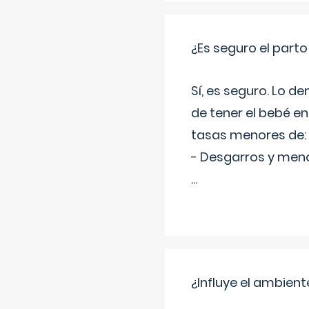
¿Es seguro el part
Sí, es seguro. Lo d
de tener el bebé e
tasas menores de:
- Desgarros y meno
...
¿Influye el ambiente