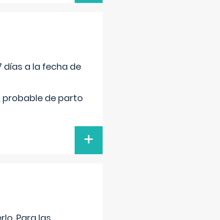
 días a la fecha de
cha probable de parto
+
lo. Para las