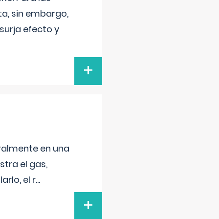
a, sin embargo,
surja efecto y
+
neralmente en una
tra el gas,
rlo, el r
...
+