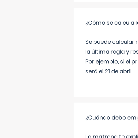
¿Cómo se calcula l
Se puede calcular 
la última regla y re
Por ejemplo, si el p
será el 21 de abril.
¿Cuándo debo empu
La matrona te expl