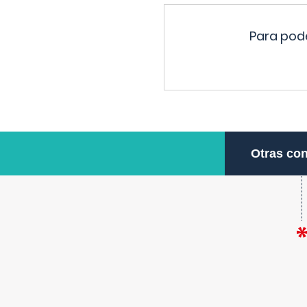
Para pode
Otras con