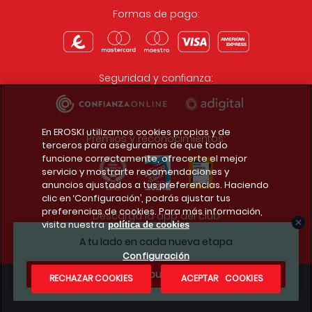
Formas de pago:
Seguridad y confianza:
En EROSKI utilizamos cookies propias y de
Premios y reconocimientos:
terceros para asegurarnos de que todo
funcione correctamente, ofrecerte el mejor
servicio y mostrarte recomendaciones y
anuncios ajustados a tus preferencias. Haciendo
clic en ‘Configuración’, podrás ajustar tus
preferencias de cookies. Para más información,
Descarga la app del club
visita nuestra
política de cookies
A tu lado en cada nueva etapa
Configuración
¿Te apuntas?
RECHAZAR COOKIES
ACEPTAR COOKIES
Condiciones legales