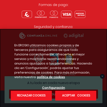
Formas de pago:
Seguridad y confianza:
En EROSKI utilizamos cookies propias y de
Premios y reconocimientos:
terceros para asegurarnos de que todo
funcione correctamente, ofrecerte el mejor
servicio y mostrarte recomendaciones y
anuncios ajustados a tus preferencias. Haciendo
clic en ‘Configuración’, podrás ajustar tus
preferencias de cookies. Para más información,
Descarga la app del club
visita nuestra
política de cookies
A tu lado en cada nueva etapa
Configuración
¿Te apuntas?
RECHAZAR COOKIES
ACEPTAR COOKIES
Condiciones legales