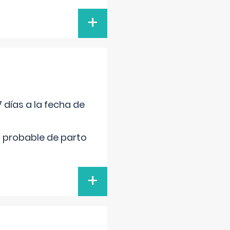
+
 días a la fecha de
cha probable de parto
+