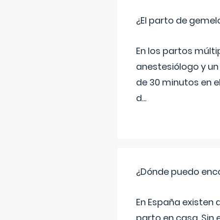
¿El parto de gemel
En los partos múlt
anestesiólogo y un
de 30 minutos en e
d
...
¿Dónde puedo enco
En España existen 
parto en casa. Sin 