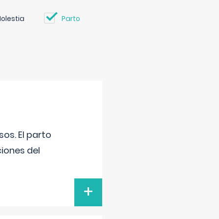
olestia
Parto
os. El parto
iones del
+