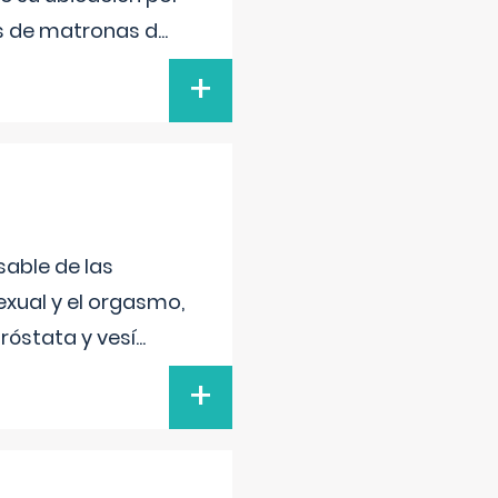
s de matronas d
...
+
sable de las
exual y el orgasmo,
róstata y vesí
...
+