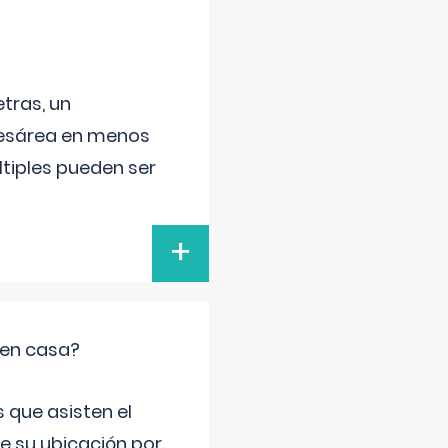
tras, un
 cesárea en menos
ltiples pueden ser
+
 en casa?
 que asisten el
de su ubicación por