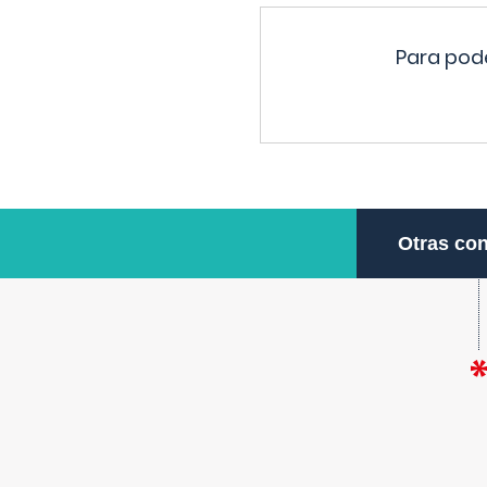
Para pode
Otras con