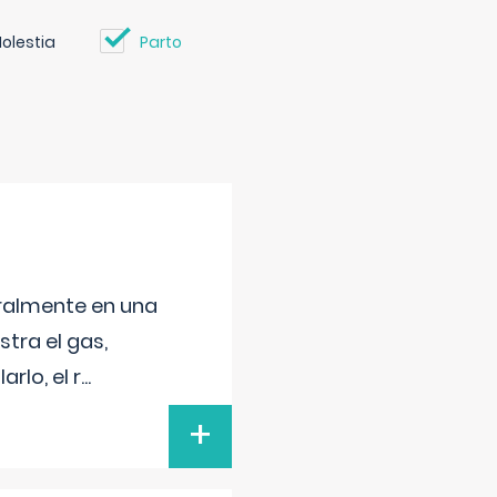
olestia
Parto
neralmente en una
tra el gas,
rlo, el r
...
+