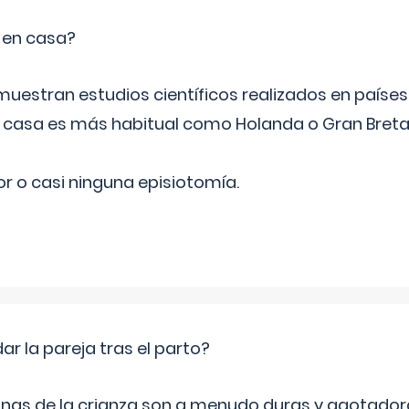
o en casa?
emuestran estudios científicos realizados en paíse
n casa es más habitual como Holanda o Gran Breta
r o casi ninguna episiotomía.
 la pareja tras el parto?
nas de la crianza son a menudo duras y agotador