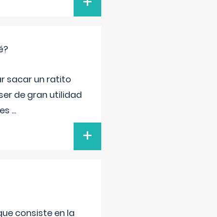
+
é?
r sacar un ratito
er de gran utilidad
res
...
+
que consiste en la