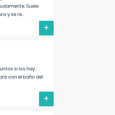
 solamente. Suele
ra y se re
...
+
untos si los hay,
ará con el baño del
+