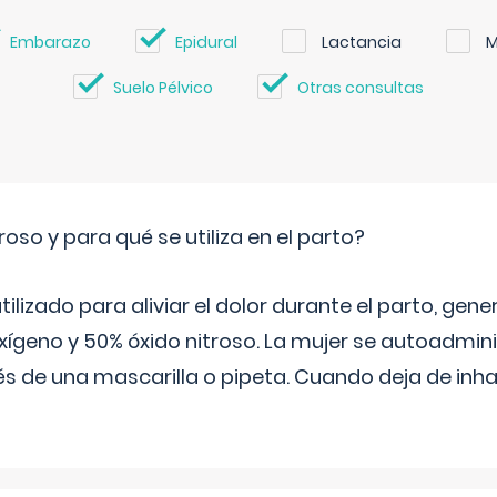
Embarazo
Epidural
Lactancia
M
Suelo Pélvico
Otras consultas
roso y para qué se utiliza en el parto?
 utilizado para aliviar el dolor durante el parto, ge
ígeno y 50% óxido nitroso. La mujer se autoadminis
s de una mascarilla o pipeta. Cuando deja de inhala