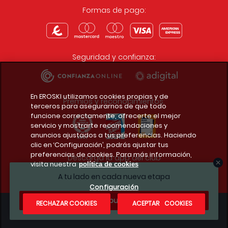
Formas de pago:
Seguridad y confianza:
En EROSKI utilizamos cookies propias y de
Premios y reconocimientos:
terceros para asegurarnos de que todo
funcione correctamente, ofrecerte el mejor
servicio y mostrarte recomendaciones y
anuncios ajustados a tus preferencias. Haciendo
clic en ‘Configuración’, podrás ajustar tus
preferencias de cookies. Para más información,
Descarga la app del club
visita nuestra
política de cookies
A tu lado en cada nueva etapa
Configuración
¿Te apuntas?
RECHAZAR COOKIES
ACEPTAR COOKIES
Condiciones legales