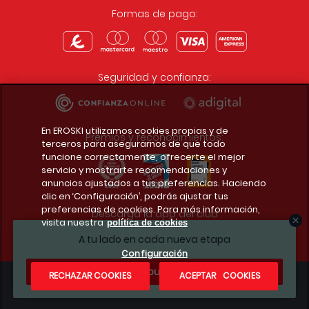
Formas de pago:
Seguridad y confianza:
En EROSKI utilizamos cookies propias y de
Premios y reconocimientos:
terceros para asegurarnos de que todo
funcione correctamente, ofrecerte el mejor
servicio y mostrarte recomendaciones y
anuncios ajustados a tus preferencias. Haciendo
clic en ‘Configuración’, podrás ajustar tus
preferencias de cookies. Para más información,
Descarga la app del club
visita nuestra
política de cookies
A tu lado en cada nueva etapa
Configuración
¿Te apuntas?
RECHAZAR COOKIES
ACEPTAR COOKIES
Condiciones legales