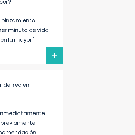
cer?
ma pinzamiento
er minuto de vida.
 en la mayorí
...
+
 del recién
é inmediatamente
, previamente
recomendación.