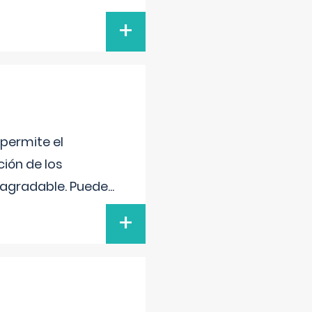
+
 permite el
ción de los
n agradable. Puede
...
+