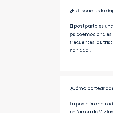
¿Es frecuente la d
El postparto es una
psicoemocionales y
frecuentes las tri
han dad
...
¿Cómo portear ad
La posición más ad
en forma de M y la