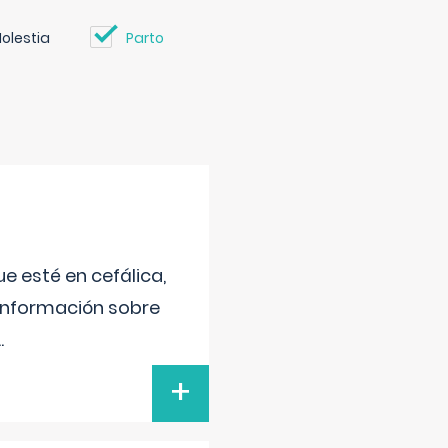
olestia
Parto
e esté en cefálica,
 información sobre
..
+