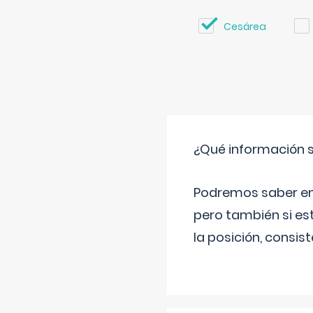
Cesárea
¿Qué información s
Podremos saber en q
pero también si es
la posición, consis