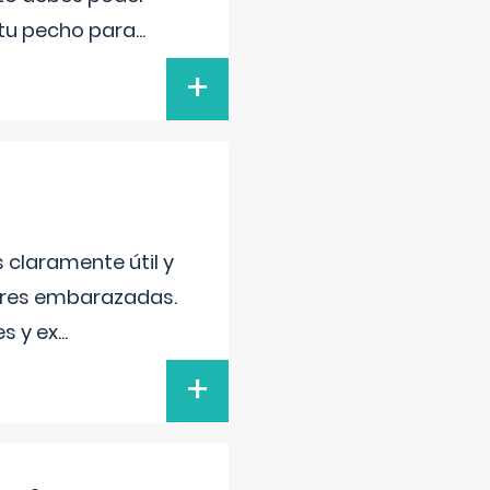
 tu pecho para
...
+
s claramente útil y
jeres embarazadas.
s y ex
...
+