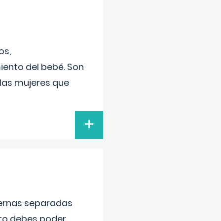
os,
iento del bebé. Son
 las mujeres que
+
piernas separadas
nto debes poder