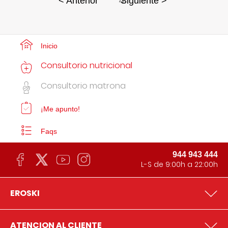
4
< Anterior
Siguiente >
Inicio
Consultorio nutricional
Consultorio matrona
¡Me apunto!
Faqs
944 943 444
L-S de 9:00h a 22:00h
EROSKI
ATENCION AL CLIENTE