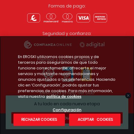
Formas de pago:
Seguridad y confianza:
En EROSKI utilizamos cookies propias y de
Premios y reconocimientos:
terceros para asegurarnos de que todo
funcione correctamente, ofrecerte el mejor
servicio y mostrarte recomendaciones y
anuncios ajustados a tus preferencias. Haciendo
clic en ‘Configuración’, podrás ajustar tus
preferencias de cookies. Para más información,
Descarga la app del club
visita nuestra
política de cookies
A tu lado en cada nueva etapa
Configuración
¿Te apuntas?
RECHAZAR COOKIES
ACEPTAR COOKIES
Condiciones legales