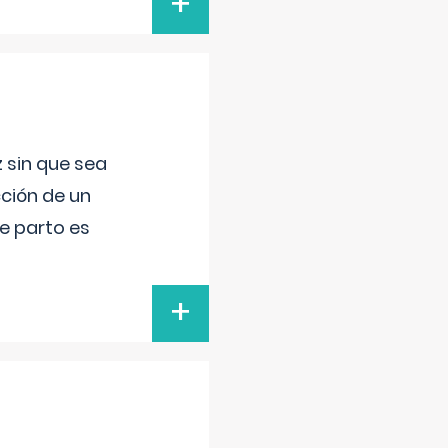
+
 sin que sea
ción de un
de parto es
+