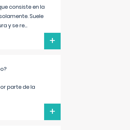
que consiste en la
 solamente. Suele
ra y se re
...
+
co?
por parte de la
+