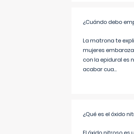
¿Cuándo debo empu
La matrona te expl
mujeres embarazada
con la epidural es 
acabar cua
...
¿Qué es el óxido nit
El óxido nitroso es