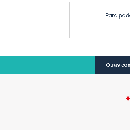
Para pode
Otras con