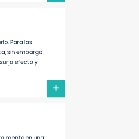
lo. Para las
a, sin embargo,
surja efecto y
+
neralmente en una