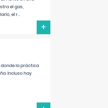
tra el gas,
rlo, el r
...
+
s donde la práctica
ña. Incluso hay