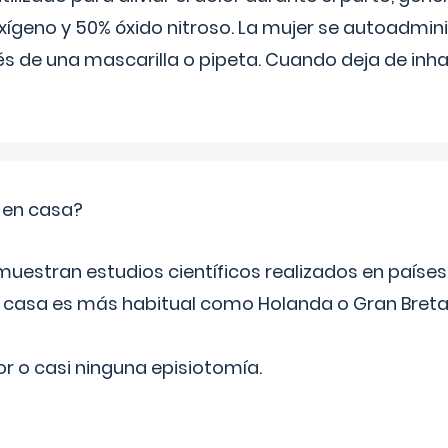
ígeno y 50% óxido nitroso. La mujer se autoadminis
s de una mascarilla o pipeta. Cuando deja de inhala
o en casa?
emuestran estudios científicos realizados en paíse
n casa es más habitual como Holanda o Gran Breta
r o casi ninguna episiotomía.