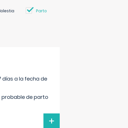
olestia
Parto
 días a la fecha de
cha probable de parto
+