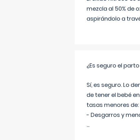
mezcla al 50% de ox
aspirándolo a travé
¿Es seguro el part
Sí, es seguro. Lo d
de tener el bebé e
tasas menores de:
- Desgarros y meno
...