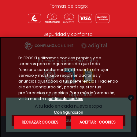
Formas de pago:
Seguridad y confianza:
En EROSKI utilizamos cookies propias y de
Premios y reconocimientos:
terceros para asegurarnos de que todo
funcione correctamente, ofrecerte el mejor
servicio y mostrarte recomendaciones y
anuncios ajustados a tus preferencias. Haciendo
clic en ‘Configuración’, podrás ajustar tus
preferencias de cookies. Para más información,
Descarga la app del club
visita nuestra
política de cookies
A tu lado en cada nueva etapa
Configuración
¿Te apuntas?
RECHAZAR COOKIES
ACEPTAR COOKIES
Condiciones legales