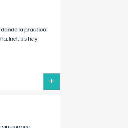
s donde la práctica
ña. Incluso hay
+
 sin que sea