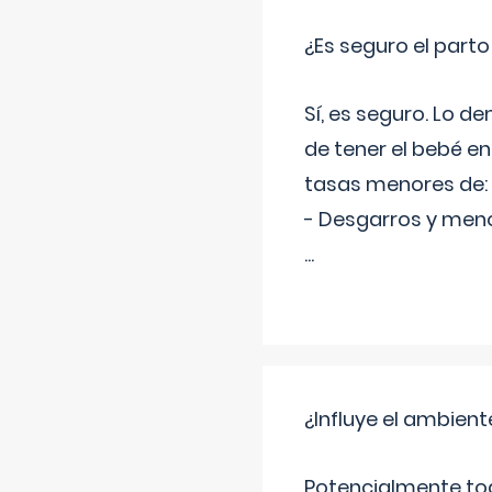
¿Es seguro el part
Sí, es seguro. Lo d
de tener el bebé e
tasas menores de:
- Desgarros y meno
...
¿Influye el ambiente
Potencialmente tod