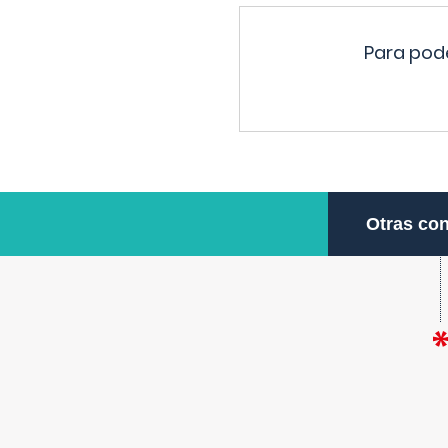
Para pode
Otras con