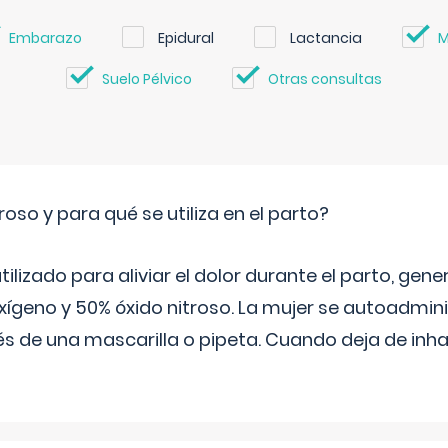
Embarazo
Epidural
Lactancia
M
Suelo Pélvico
Otras consultas
roso y para qué se utiliza en el parto?
 utilizado para aliviar el dolor durante el parto, ge
ígeno y 50% óxido nitroso. La mujer se autoadminis
s de una mascarilla o pipeta. Cuando deja de inhala