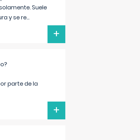
 solamente. Suele
ra y se re
...
+
co?
por parte de la
+