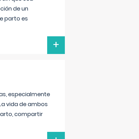
ción de un
de parto es
+
as, especialmente
 La vida de ambos
arto, compartir