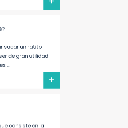
+
é?
r sacar un ratito
er de gran utilidad
res
...
+
que consiste en la