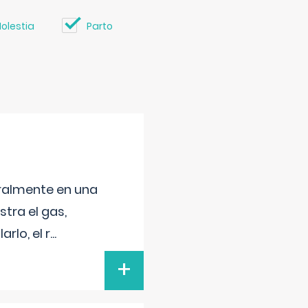
olestia
Parto
neralmente en una
tra el gas,
rlo, el r
...
+