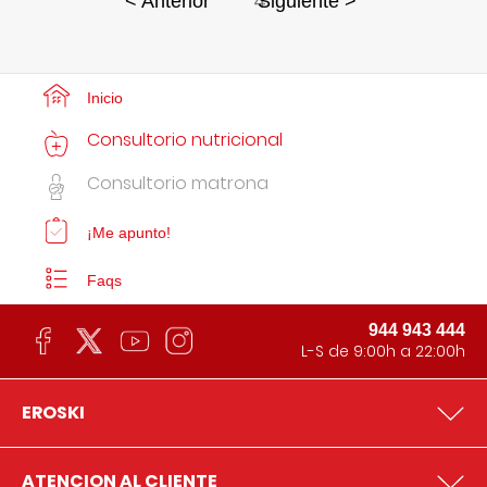
4
< Anterior
Siguiente >
Inicio
Consultorio nutricional
Consultorio matrona
¡Me apunto!
Faqs
944 943 444
L-S de 9:00h a 22:00h
EROSKI
ATENCION AL CLIENTE