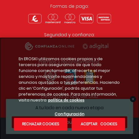
Formas de pago:
Seguridad y confianza:
En EROSKI utilizamos cookies propias y de
Premios y reconocimientos:
terceros para asegurarnos de que todo
funcione correctamente, ofrecerte el mejor
servicio y mostrarte recomendaciones y
anuncios ajustados a tus preferencias. Haciendo
clic en ‘Configuración’, podrás ajustar tus
preferencias de cookies. Para más información,
Descarga la app del club
visita nuestra
política de cookies
A tu lado en cada nueva etapa
Configuración
¿Te apuntas?
RECHAZAR COOKIES
ACEPTAR COOKIES
Condiciones legales