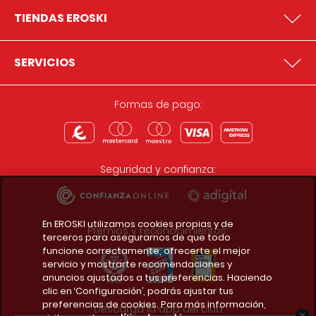
TIENDAS EROSKI
SERVICIOS
Formas de pago:
Seguridad y confianza:
En EROSKI utilizamos cookies propias y de
Premios y reconocimientos:
terceros para asegurarnos de que todo
funcione correctamente, ofrecerte el mejor
servicio y mostrarte recomendaciones y
anuncios ajustados a tus preferencias. Haciendo
clic en ‘Configuración’, podrás ajustar tus
preferencias de cookies. Para más información,
Descarga la app del club